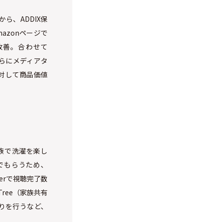
ら、ADDIX保
azonページで
改善。合わせて
さらにメディアタ
対して商品価値
族で洗濯を楽し
でもらうため、
Verで視聴完了数
ree（家族共有
りを行うなど、