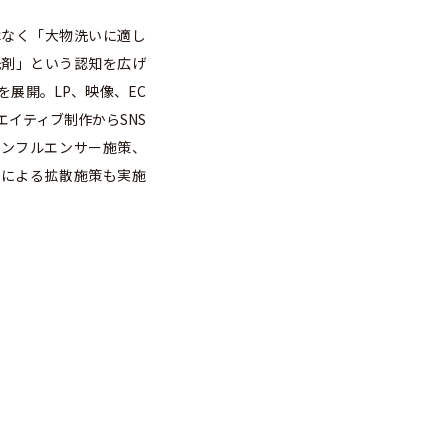
はなく「大物洗いに適し
洗剤」という認知を広げ
を展開。LP、映像、EC
エイティブ制作からSNS
たインフルエンサー施策、
プによる拡散施策も実施