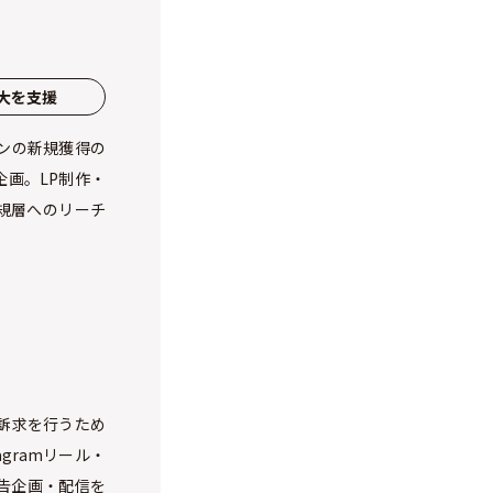
大を支援
ンの新規獲得の
画。LP制作・
新規層へのリーチ
訴求を行うため
agramリール・
告企画・配信を