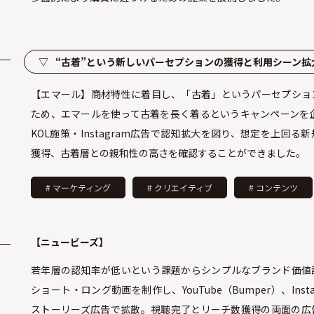
▽
“古着”という新しいパーセプションの獲得と利用シーン拡
【エマール】商材特性に着目し、「古着」というパーセプショ
ため、エマールを使って古着を長く着るというキャンペーンを企
KOL施策・Instagram広告で認知拡大を図り、想定を上回る
獲得、古着層との親和性の高さを確認することができました。
# マーケティング
# クリエイティブ
# コンテンツ
【ニュービーズ】
若年層の認知率が低いという課題からシンプルなブランド価値
ショート・ロング動画を制作し、YouTube（Bumper）、Inst
ストーリーズ広告で拡散。視聴完了とリーチ数獲得の両面の広