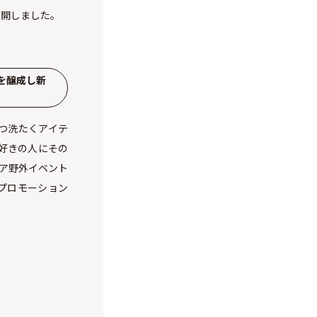
展開しました。
を醸成し新
つ洗たくアイテ
好きの人にその
ア野外イベント
等のプロモーション