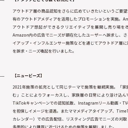
アウトドア層の商品認知をさらに広めていきたいというご要望か
有のアウトドアメディアを活用したプロモーションを実施。Am
アウトドア想起ができるクリエイティブを展開し売り場を
Amazon内の広告でニーズが顕在化したユーザーへ訴求し、
イアップ・インフルエンサー施策などを通じてアウトドア層に
を訴求・ニーズ喚起を行いました。
【ニュービーズ】
2021年施策の拡充として同じテーマで施策を継続実施。「家
む」ことによりフォーカスし、家族層の日常により溶け込ん
TikTokキャンペーンでの認知拡散、Instagramリール動画・T
を担保しイメージを浸透。またママメディアタイアップ、TimeT
カレンダー）での広告配信、リスティング広告でニーズの刈取
多面的により購買に近づけるための施策を展開しました。