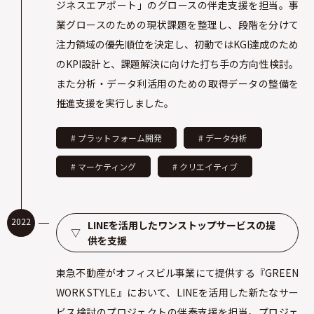
ジネスエアポート」のグロースの伴走支援を担当。事
業グロースのための現状課題を整理し、段階を分けて
注力領域の優先順位を決定し、初動ではKGI達成のため
のKPI設計と、課題解決に向けた打ち手の方向性検討。
また分析・データ利活用のための取得データの整備を
推進支援を実行しました。
# プラットフォーム開発
# データ分析
# マーケティング
# クリエイティブ
2022
LINEを活用したワンストップサービスの提
▽
供を支援
東急不動産がオフィスビル事業にて提供する『GREEN
WORK STYLE』において、LINEを活用した新たなサー
ビス検討のプロジェクトの伴奏支援を担当。プロジェ