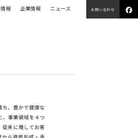
用情報
企業情報
ニュース
お問い合わせ
満ち、豊かで健康な
もと、事業領域を４つ
、従来に増してお客
常から資産形成・
承