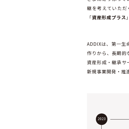
継を考えていただ
「
資産形成プラス
ADDIX
は、第一生
作りから、長期的
資産形成・継承サ
新規事業開発・
推
2023