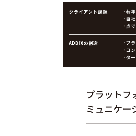
若年
クライアント課題
自社
点で
ブラ
ADDIXの創造
コン
ター
プラットフ
ミュニケー