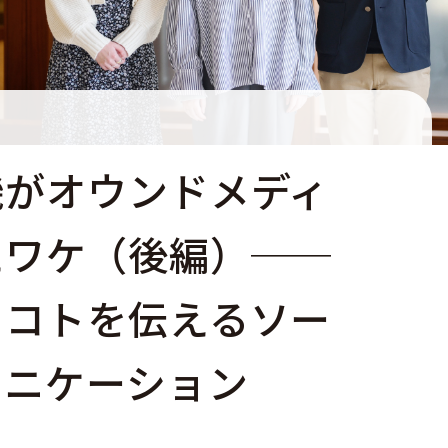
機がオウンドメディ
たワケ（後編）──
くコトを伝えるソー
ュニケーション