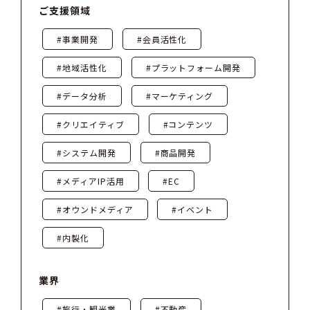
ご支援領域
#事業開発
#会員活性化
#地域活性化
#プラットフォーム開発
#データ分析
#マーケティング
#クリエイティブ
#コンテンツ
#システム開発
#商品開発
#メディアIP活用
#EC
#オウンドメディア
#イベント
#内製化
業界
#旅行・観光業
#不動産