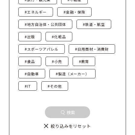
#エネルギー
#金融・保険
#地方自治体・公共団体
#鉄道・航空
#出版
#化粧品
#スポーツアパレル
#日用商材・消費財
#食品
#小売
#教育
#自動車
#製造（メーカー）
#IT
#その他
検索
絞り込みをリセット