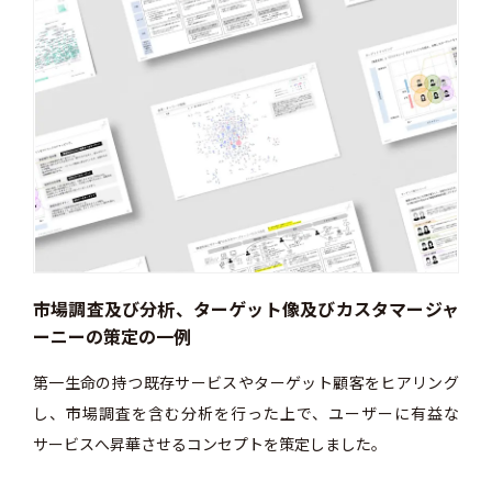
市場調査及び分析、ターゲット像及びカスタマージャ
第
ーニーの策定の一例
、サー
ステ
第一生命の持つ既存サービスやターゲット顧客をヒアリング
れる
し、市場調査を含む分析を行った上で、ユーザーに有益な
よう
サービスへ昇華させるコンセプトを策定しました。
てい
ろん