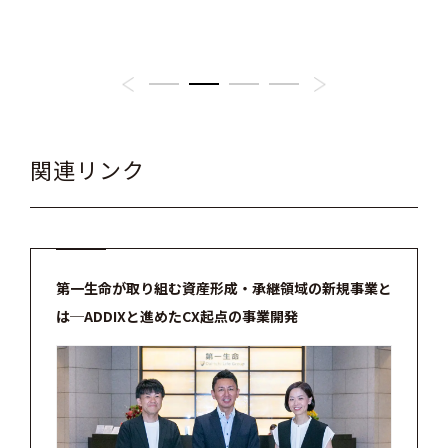
のも
記号
関連リンク
第一生命が取り組む資産形成・承継領域の新規事業と
は─ADDIXと進めたCX起点の事業開発