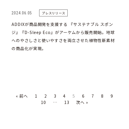
2024.06.05
プレスリリース
ADDIXが商品開発を支援する 『サステナブル スポン
ジ』『D-Sleep Eco』がアーケムから販売開始。地球
へのやさしさと使いやすさを両立させた植物性新素材
の商品化が実現。
« 前へ
1
2
3
4
5
6
7
8
9
10
…
13
次へ »