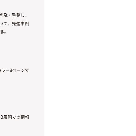
普及・啓発し、
いて、先進事例
提供。
ラー8ページで
B展開での情報