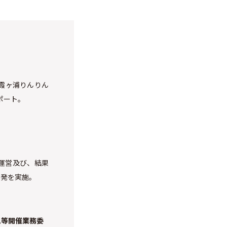
霞ヶ浦りんりん
ポート。
運営及び、結果
啓発を実施。
ム等開催業務委