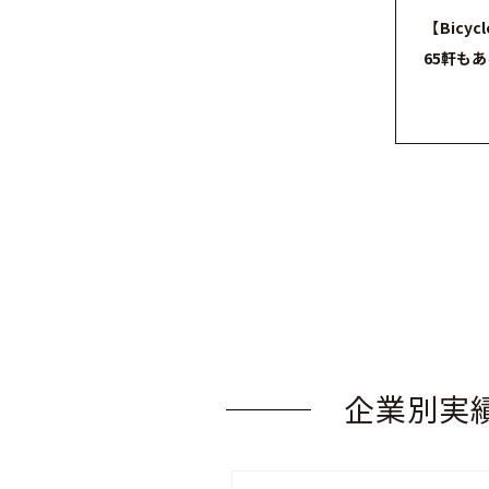
【Bicy
65軒も
企業別実